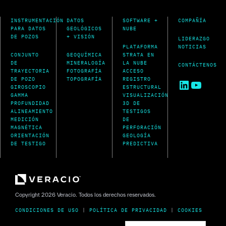
INSTRUMENTACIÓN
DATOS
SOFTWARE +
COMPAÑÍA
PARA DATOS
GEOLÓGICOS
NUBE
DE POZOS
+ VISIÓN
LIDERAZGO
PLATAFORMA
NOTICIAS
CONJUNTO
GEOQUÍMICA
STRATA EN
DE
MINERALOGÍA
LA NUBE
CONTÁCTENOS
TRAYECTORIA
FOTOGRAFÍA
ACCESO
DE POZO
TOPOGRAFÍA
REGISTRO
LinkedIn
YouTu
GIROSCOPIO
ESTRUCTURAL
GAMMA
VISUALIZACIÓN
PROFUNDIDAD
3D DE
ALINEAMIENTO
TESTIGOS
MEDICIÓN
DE
MAGNÉTICA
PERFORACIÓN
ORIENTACIÓN
GEOLOGÍA
DE TESTIGO
PREDICTIVA
Copyright 2026 Veracio. Todos los derechos reservados.
CONDICIONES DE USO
|
POLÍTICA DE PRIVACIDAD
|
COOKIES