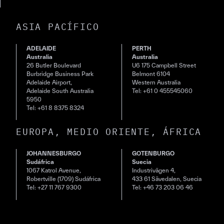
ASIA PACÍFICO
ADELAIDE
PERTH
Australia
Australia
26 Butler Boulevard
U6 175 Campbell Street
Burbridge Business Park
Belmont 6104
Adelaide Airport,
Western Australia
Adelaide South Australia
Tel: +61 0 455545060
5950
Tel: +61 8 8375 8324
EUROPA, MEDIO ORIENTE, ÁFRICA
JOHANNESBURGO
GOTENBURGO
Sudáfrica
Suecia
1067 Katrol Avenue,
Industrivägen 4,
Robertville (1709) Sudáfrica
433 61 Sävedalen, Suecia
Tel: +27 11 767 9300
Tel: +46 73 203 06 46