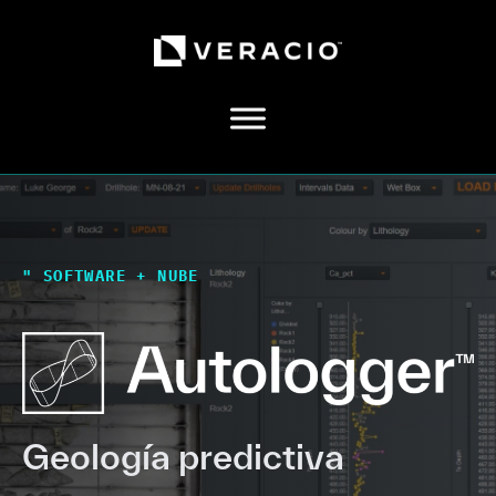
Ir
directo
al
contenido
"
SOFTWARE + NUBE
Geología predictiva