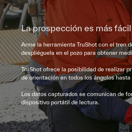
La prospección es más fácil
Arme la herramienta TruShot con el tren de
despliéguela en el pozo para obtener medi
TruShot ofrece la posibilidad de realizar 
de orientación en todos los ángulos hast
Los datos capturados se comunican de for
dispositivo portátil de lectura.