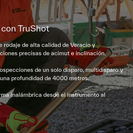
 con TruShot
 rodaje de alta calidad de Veracio y
ciones precisas de acimut e inclinación.
prospecciones de un solo disparo, multidisparo y
a una profundidad de 4000 metros.
ma inalámbrica desde el instrumento al