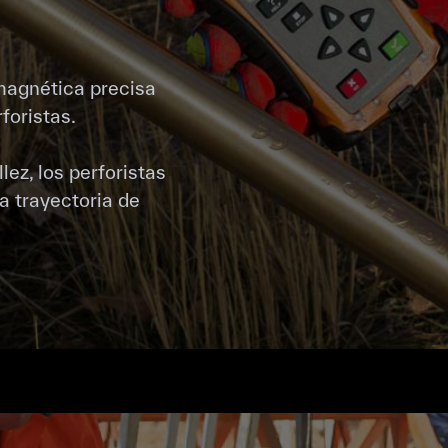
magnética precisa
foristas.
lez, los perforistas
a trayectoria de