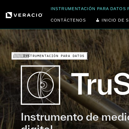
Ir
INSTRUMENTACIÓN PARA DATOS 
directo
al
CONTÁCTENOS
INICIO DE 
contenido
INSTRUMENTACIÓN PARA DATOS
POZO ABAJO
Instrumento de medi
digital