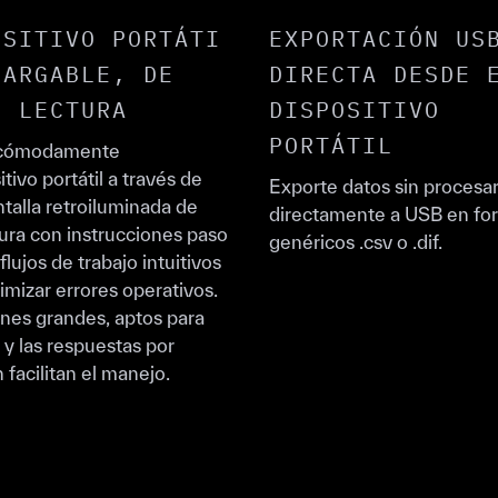
OSITIVO PORTÁTI
EXPORTACIÓN US
CARGABLE, DE
DIRECTA DESDE 
L LECTURA
DISPOSITIVO
PORTÁTIL
 cómodamente
itivo portátil a través de
Exporte datos sin procesa
talla retroiluminada de
directamente a USB en fo
ctura con instrucciones paso
genéricos .csv o .dif.
flujos de trabajo intuitivos
imizar errores operativos.
nes grandes, aptos para
 y las respuestas por
 facilitan el manejo.