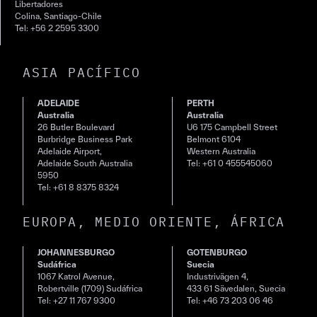
Libertadores
Colina, Santiago-Chile
Tel: +56 2 2595 3300
ASIA PACÍFICO
ADELAIDE
PERTH
Australia
Australia
26 Butler Boulevard
U6 175 Campbell Street
Burbridge Business Park
Belmont 6104
Adelaide Airport,
Western Australia
Adelaide South Australia
Tel: +61 0 455545060
5950
Tel: +61 8 8375 8324
EUROPA, MEDIO ORIENTE, ÁFRICA
JOHANNESBURGO
GOTENBURGO
Sudáfrica
Suecia
1067 Katrol Avenue,
Industrivägen 4,
Robertville (1709) Sudáfrica
433 61 Sävedalen, Suecia
Tel: +27 11 767 9300
Tel: +46 73 203 06 46