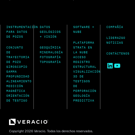
INSTRUMENTACIÓN
DATOS
SOFTWARE +
COMPAÑÍA
PARA DATOS
GEOLÓGICOS
NUBE
DE POZOS
+ VISIÓN
LIDERAZGO
PLATAFORMA
NOTICIAS
CONJUNTO
GEOQUÍMICA
STRATA EN
DE
MINERALOGÍA
LA NUBE
CONTÁCTENOS
TRAYECTORIA
FOTOGRAFÍA
ACCESO
DE POZO
TOPOGRAFÍA
REGISTRO
LinkedIn
YouTu
GIROSCOPIO
ESTRUCTURAL
GAMMA
VISUALIZACIÓN
PROFUNDIDAD
3D DE
ALINEAMIENTO
TESTIGOS
MEDICIÓN
DE
MAGNÉTICA
PERFORACIÓN
ORIENTACIÓN
GEOLOGÍA
DE TESTIGO
PREDICTIVA
Copyright 2026 Veracio. Todos los derechos reservados.